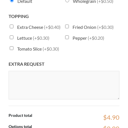
Default
Wholegrain
(+$0.50)
TOPPING
Extra Cheese
(+$0.40)
Fried Onion
(+$0.30)
Lettuce
(+$0.30)
Pepper
(+$0.20)
Tomato Slice
(+$0.30)
EXTRA REQUEST
Product total
$4.90
Options total